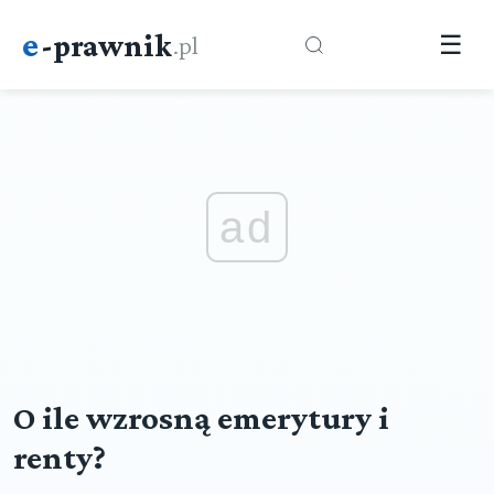
e
-prawnik
.pl
☰
ad
O ile wzrosną emerytury i
renty?