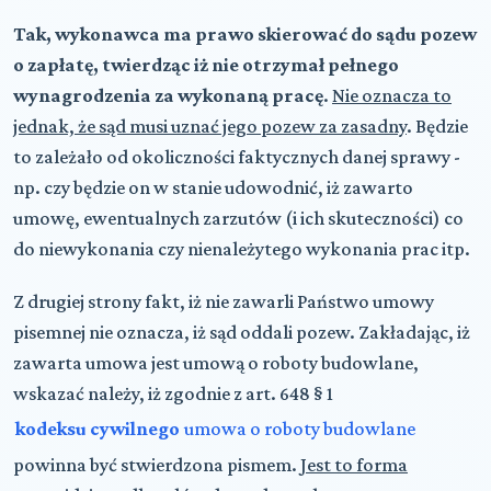
Tak, wykonawca ma prawo skierować do sądu pozew
o zapłatę, twierdząc iż nie otrzymał pełnego
wynagrodzenia za wykonaną pracę
.
Nie oznacza to
jednak, że sąd musi uznać jego pozew za zasadny
. Będzie
to zależało od okoliczności faktycznych danej sprawy -
np. czy będzie on w stanie udowodnić, iż zawarto
umowę, ewentualnych zarzutów (i ich skuteczności) co
do niewykonania czy nienależytego wykonania prac itp.
Z drugiej strony fakt, iż nie zawarli Państwo umowy
pisemnej nie oznacza, iż sąd oddali pozew. Zakładając, iż
zawarta umowa jest umową o roboty budowlane,
wskazać należy, iż zgodnie z art. 648 § 1
kodeksu cywilnego
umowa o roboty budowlane
powinna być stwierdzona pismem.
Jest to forma