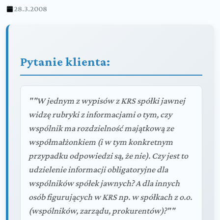
28.3.2008
Pytanie klienta:
""W jednym z wypisów z KRS spółki jawnej
widzę rubryki z informacjami o tym, czy
wspólnik ma rozdzielność majątkową ze
współmałżonkiem (i w tym konkretnym
przypadku odpowiedzi są, że nie). Czy jest to
udzielenie informacji obligatoryjne dla
wspólników spółek jawnych? A dla innych
osób figurujących w KRS np. w spółkach z o.o.
(wspólników, zarządu, prokurentów)?""