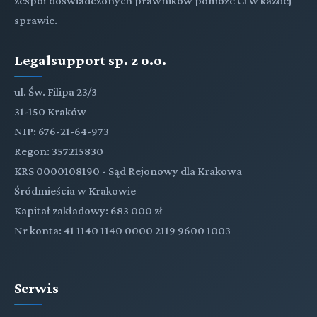
zespół doświadczonych prawników pomoże Ci w każdej
sprawie.
Legalsupport sp. z o.o.
ul. Św. Filipa 23/3
31-150 Kraków
NIP: 676-21-64-973
Regon: 357215830
KRS 0000108190 - Sąd Rejonowy dla Krakowa
Śródmieścia w Krakowie
Kapitał zakładowy: 683 000 zł
Nr konta: 41 1140 1140 0000 2119 9600 1003
Serwis