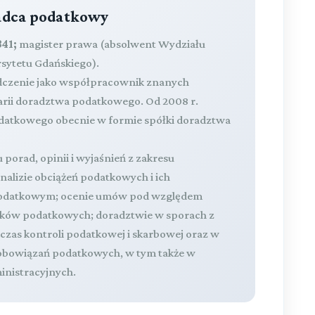
radca podatkowy
41;
magister prawa (absolwent Wydziału
rsytetu Gdańskiego).
dczenie jako współpracownik znanych
larii doradztwa podatkowego. Od 2008 r.
atkowego obecnie w formie spółki doradztwa
 porad, opinii i wyjaśnień z zakresu
lizie obciążeń podatkowych i ich
 podatkowym; ocenie umów pod względem
zków podatkowych; doradztwie w sporach z
zas kontroli podatkowej i skarbowej oraz w
obowiązań podatkowych, w tym także w
nistracyjnych.