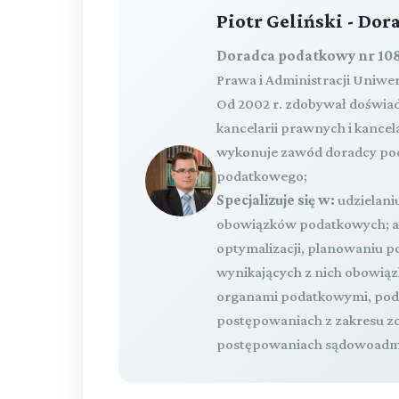
Piotr Geliński - Do
Doradca podatkowy nr 108
Prawa i Administracji Uniwe
Od 2002 r. zdobywał doświa
kancelarii prawnych i kance
wykonuje zawód doradcy pod
podatkowego;
Specjalizuje się w:
udzielaniu
obowiązków podatkowych; ana
optymalizacji, planowaniu
wynikających z nich obowią
organami podatkowymi, podc
postępowaniach z zakresu z
postępowaniach sądowoadmi