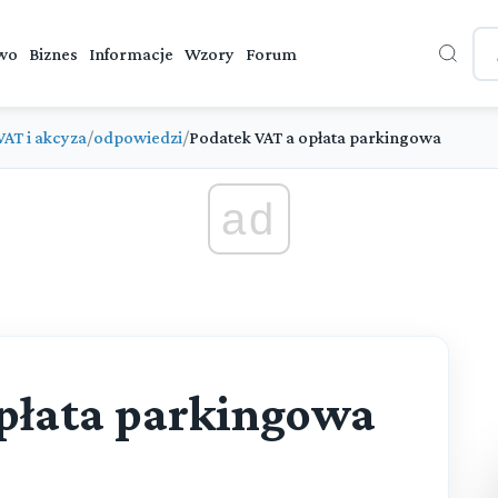
wo
Biznes
Informacje
Wzory
Forum
VAT i akcyza
/
odpowiedzi
/
Podatek VAT a opłata parkingowa
ad
opłata parkingowa