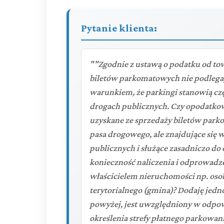
Pytanie klienta:
""Zgodnie z ustawą o podatku od to
biletów parkomatowych nie podlega
warunkiem, że parkingi stanowią cz
drogach publicznych. Czy opodatko
uzyskane ze sprzedaży biletów par
pasa drogowego, ale znajdujące się 
publicznych i służące zasadniczo do
konieczność naliczenia i odprowadzen
właścicielem nieruchomości np. osob
terytorialnego (gmina)? Dodaję jedn
powyżej, jest uwzględniony w odpow
określenia strefy płatnego parkowan