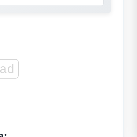
ad
a: