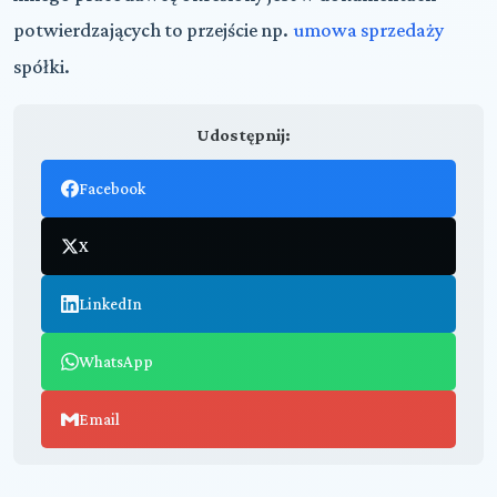
potwierdzających to przejście np.
umowa sprzedaży
spółki.
Udostępnij:
Facebook
X
LinkedIn
WhatsApp
Email