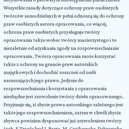
Wszystkie zasady dotyczące ochrony praw osobistych
twórców samodzielnych w pełni odnoszą się do ochrony
praw osobistych autora opracowania, co więcej,
ochrona praw osobistych przysługuje twórcy
opracowania także wobec twórcy macierzystego i to
niezależnie od uzyskania zgody na rozpowszechnianie
opracowania. Twórca opracowania może korzystać
także z ochrony na gruncie praw autorskich
majątkowych i dochodzić roszczeń od osób
naruszających jego prawo. Jedynie do
rozpowszechniania i korzystania z opracowania
niezbędne jest zezwolenie twórcy dzieła opracowanego.
Przyjmuje się, iż zbycie prawa autorskiego zależnego jest
także jego rozpowszechnieniem, zatem w chwili zbycia
zbywca powinien dysponować już zezwoleniem twórcy
(zob. E.Traple [w:] J. Barta, M. Czajkowska-Dąbrowska,