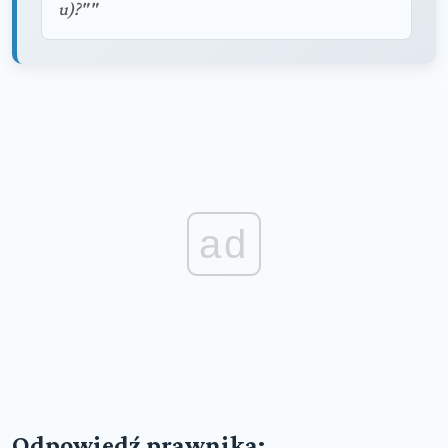
u)?""
ad
Odpowiedź prawnika: