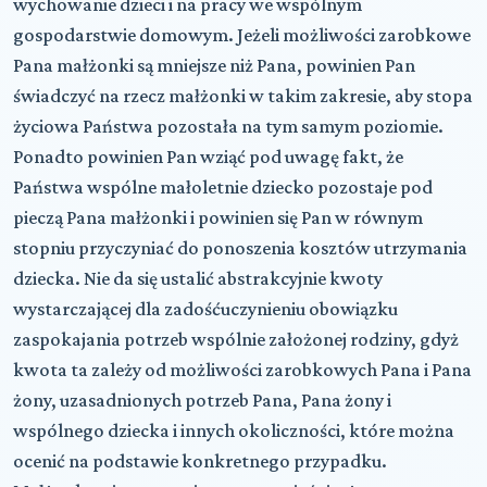
wychowanie dzieci i na pracy we wspólnym
gospodarstwie domowym. Jeżeli możliwości zarobkowe
Pana małżonki są mniejsze niż Pana, powinien Pan
świadczyć na rzecz małżonki w takim zakresie, aby stopa
życiowa Państwa pozostała na tym samym poziomie.
Ponadto powinien Pan wziąć pod uwagę fakt, że
Państwa wspólne małoletnie dziecko pozostaje pod
pieczą Pana małżonki i powinien się Pan w równym
stopniu przyczyniać do ponoszenia kosztów utrzymania
dziecka. Nie da się ustalić abstrakcyjnie kwoty
wystarczającej dla zadośćuczynieniu obowiązku
zaspokajania potrzeb wspólnie założonej rodziny, gdyż
kwota ta zależy od możliwości zarobkowych Pana i Pana
żony, uzasadnionych potrzeb Pana, Pana żony i
wspólnego dziecka i innych okoliczności, które można
ocenić na podstawie konkretnego przypadku.