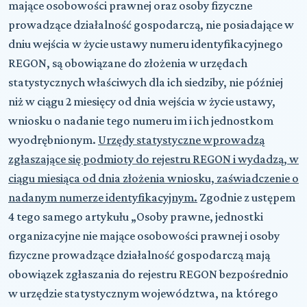
mające osobowości prawnej oraz osoby fizyczne
prowadzące działalność gospodarczą, nie posiadające w
dniu wejścia w życie ustawy numeru identyfikacyjnego
REGON, są obowiązane do złożenia w urzędach
statystycznych właściwych dla ich siedziby, nie później
niż w ciągu 2 miesięcy od dnia wejścia w życie ustawy,
wniosku o nadanie tego numeru im i ich jednostkom
wyodrębnionym.
Urzędy statystyczne wprowadzą
zgłaszające się podmioty do rejestru REGON i wydadzą, w
ciągu miesiąca od dnia złożenia wniosku, zaświadczenie o
nadanym numerze identyfikacyjnym.
Zgodnie z ustępem
4 tego samego artykułu „Osoby prawne, jednostki
organizacyjne nie mające osobowości prawnej i osoby
fizyczne prowadzące działalność gospodarczą mają
obowiązek zgłaszania do rejestru REGON bezpośrednio
w urzędzie statystycznym województwa, na którego