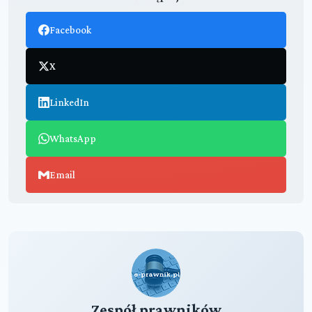
Facebook
X
LinkedIn
WhatsApp
Email
Zespół prawników