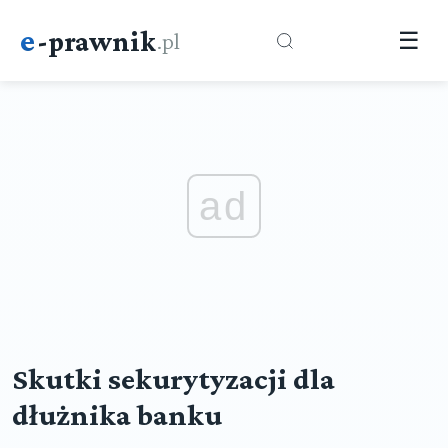
e
-prawnik
.pl
☰
ad
Skutki sekurytyzacji dla
dłużnika banku