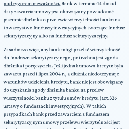
pod rygorem nieważności.
Bank w terminie 14 dni od
daty zawarcia umowy jest obowiązany powiadomić
pisemnie dłużnika o przelewie wierzytelności banku na
towarzystwo funduszy inwestycyjnych tworzące fundusz
sekurytyzacyjny albo na fundusz sekurytyzacyjny.
Zasadniczo więc, aby bank mógł przelać wierzytelność
do funduszu sekurytyzacyjnego, potrzebna jest zgoda
dłużnika i poręczyciela. Jeśli jednak umowa kredytu była
zawarta przed 1 lipca 2004 r., a dłużnik niedotrzymuje
warunków udzielenia kredytu,
bank nie jest obowiązany
do uzyskania zgody dłużnika banku na przelew
wierzytelności banku z tytułu umów kredytu
(art.326
ustawy o funduszach inwestycyjnych). W takich
przypadkach bank przed zawarciem z funduszem
sekurytyzacyjnym umowy przelewu wierzytelności jest