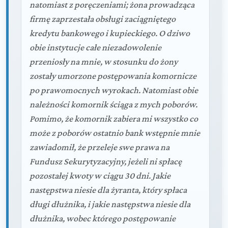
natomiast z poręczeniami; żona prowadząca
firmę zaprzestała obsługi zaciągniętego
kredytu bankowego i kupieckiego. O dziwo
obie instytucje całe niezadowolenie
przeniosły na mnie, w stosunku do żony
zostały umorzone postępowania komornicze
po prawomocnych wyrokach. Natomiast obie
należności komornik ściąga z mych poborów.
Pomimo, że komornik zabiera mi wszystko co
może z poborów ostatnio bank wstępnie mnie
zawiadomił, że przeleje swe prawa na
Fundusz Sekurytyzacyjny, jeżeli ni spłacę
pozostałej kwoty w ciągu 30 dni. Jakie
następstwa niesie dla żyranta, który spłaca
długi dłużnika, i jakie następstwa niesie dla
dłużnika, wobec którego postępowanie