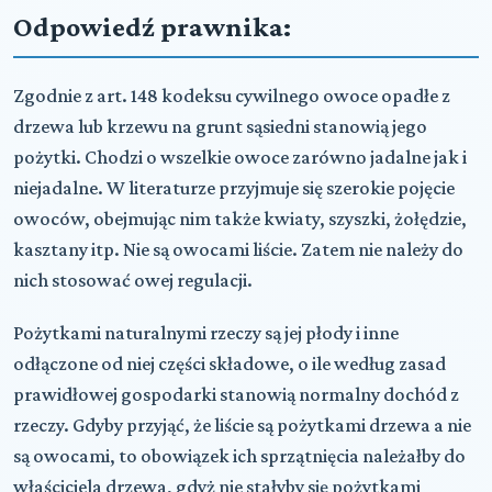
Odpowiedź prawnika:
Zgodnie z art. 148 kodeksu cywilnego owoce opadłe z
drzewa lub krzewu na grunt sąsiedni stanowią jego
pożytki. Chodzi o wszelkie owoce zarówno jadalne jak i
niejadalne. W literaturze przyjmuje się szerokie pojęcie
owoców, obejmując nim także kwiaty, szyszki, żołędzie,
kasztany itp. Nie są owocami liście. Zatem nie należy do
nich stosować owej regulacji.
Pożytkami naturalnymi rzeczy są jej płody i inne
odłączone od niej części składowe, o ile według zasad
prawidłowej gospodarki stanowią normalny dochód z
rzeczy. Gdyby przyjąć, że liście są pożytkami drzewa a nie
są owocami, to obowiązek ich sprzątnięcia należałby do
właściciela drzewa, gdyż nie stałyby się pożytkami