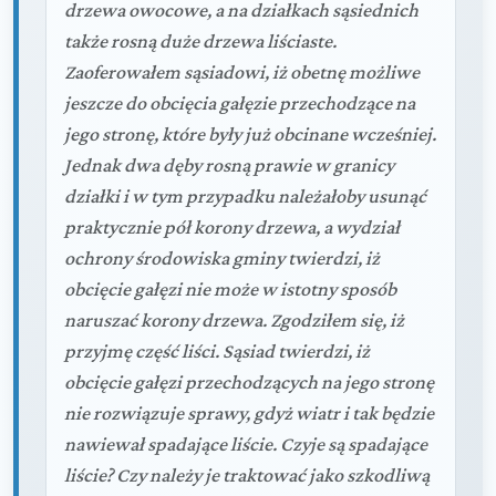
drzewa owocowe, a na działkach sąsiednich
także rosną duże drzewa liściaste.
Zaoferowałem sąsiadowi, iż obetnę możliwe
jeszcze do obcięcia gałęzie przechodzące na
jego stronę, które były już obcinane wcześniej.
Jednak dwa dęby rosną prawie w granicy
działki i w tym przypadku należałoby usunąć
praktycznie pół korony drzewa, a wydział
ochrony środowiska gminy twierdzi, iż
obcięcie gałęzi nie może w istotny sposób
naruszać korony drzewa. Zgodziłem się, iż
przyjmę część liści. Sąsiad twierdzi, iż
obcięcie gałęzi przechodzących na jego stronę
nie rozwiązuje sprawy, gdyż wiatr i tak będzie
nawiewał spadające liście. Czyje są spadające
liście? Czy należy je traktować jako szkodliwą