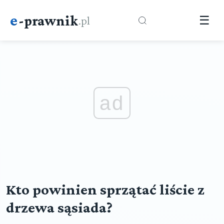
e
-prawnik
.pl
☰
ad
Kto powinien sprzątać liście z
drzewa sąsiada?