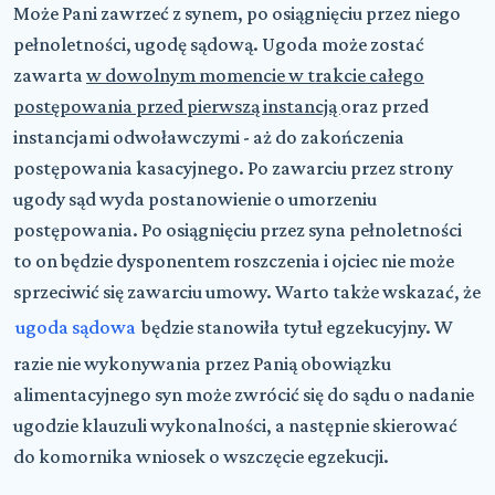
Może Pani zawrzeć z synem, po osiągnięciu przez niego
pełnoletności, ugodę sądową. Ugoda może zostać
zawarta
w dowolnym momencie w trakcie całego
postępowania przed pierwszą instancją
oraz przed
instancjami odwoławczymi - aż do zakończenia
postępowania kasacyjnego. Po zawarciu przez strony
ugody sąd wyda postanowienie o umorzeniu
postępowania. Po osiągnięciu przez syna pełnoletności
to on będzie dysponentem roszczenia i ojciec nie może
sprzeciwić się zawarciu umowy. Warto także wskazać, że
ugoda sądowa
będzie stanowiła tytuł egzekucyjny. W
razie nie wykonywania przez Panią obowiązku
alimentacyjnego syn może zwrócić się do sądu o nadanie
ugodzie klauzuli wykonalności, a następnie skierować
do komornika wniosek o wszczęcie egzekucji.