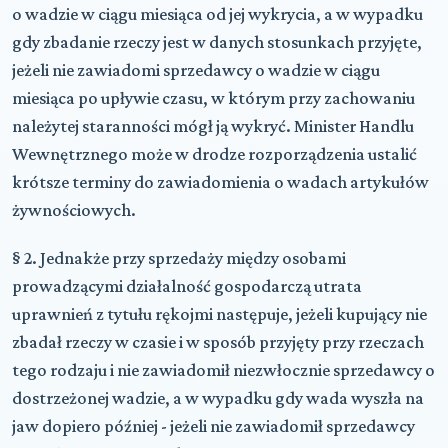
o wadzie w ciągu miesiąca od jej wykrycia, a w wypadku
gdy zbadanie rzeczy jest w danych stosunkach przyjęte,
jeżeli nie zawiadomi sprzedawcy o wadzie w ciągu
miesiąca po upływie czasu, w którym przy zachowaniu
należytej staranności mógł ją wykryć. Minister Handlu
Wewnętrznego może w drodze rozporządzenia ustalić
krótsze terminy do zawiadomienia o wadach artykułów
żywnościowych.
§ 2. Jednakże przy sprzedaży między osobami
prowadzącymi działalność gospodarczą utrata
uprawnień z tytułu rękojmi następuje, jeżeli kupujący nie
zbadał rzeczy w czasie i w sposób przyjęty przy rzeczach
tego rodzaju i nie zawiadomił niezwłocznie sprzedawcy o
dostrzeżonej wadzie, a w wypadku gdy wada wyszła na
jaw dopiero później - jeżeli nie zawiadomił sprzedawcy