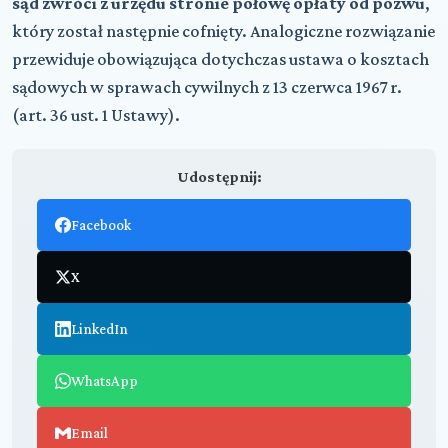
sąd zwróci z urzędu stronie połowę opłaty od pozwu
,
który został następnie cofnięty. Analogiczne rozwiązanie
przewiduje obowiązująca dotychczas ustawa o kosztach
sądowych w sprawach cywilnych z 13 czerwca 1967 r.
(art. 36 ust. 1 Ustawy).
Udostępnij:
Facebook
X
LinkedIn
WhatsApp
Email