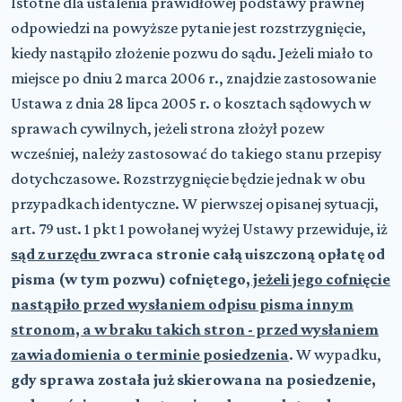
Istotne dla ustalenia prawidłowej podstawy prawnej
odpowiedzi na powyższe pytanie jest rozstrzygnięcie,
kiedy nastąpiło złożenie pozwu do sądu. Jeżeli miało to
miejsce po dniu 2 marca 2006 r., znajdzie zastosowanie
Ustawa z dnia 28 lipca 2005 r. o kosztach sądowych w
sprawach cywilnych, jeżeli strona złożył pozew
wcześniej, należy zastosować do takiego stanu przepisy
dotychczasowe. Rozstrzygnięcie będzie jednak w obu
przypadkach identyczne. W pierwszej opisanej sytuacji,
art. 79 ust. 1 pkt 1 powołanej wyżej Ustawy przewiduje, iż
sąd z urzędu
zwraca stronie całą uiszczoną opłatę od
pisma (w tym pozwu) cofniętego
, jeżeli jego cofnięcie
nastąpiło przed wysłaniem odpisu pisma innym
stronom, a w braku takich stron - przed wysłaniem
zawiadomienia o terminie posiedzenia
. W wypadku,
gdy sprawa została już skierowana na posiedzenie,