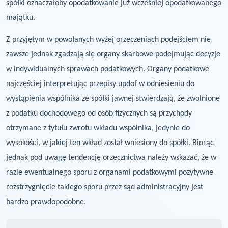
spółki oznaczałoby
opodatkowanie już wcześniej opodatkowanego
majątku.
Z przyjętym w powołanych wyżej orzeczeniach podejściem nie
zawsze jednak zgadzają się
organy skarbowe podejmując decyzje
w indywidualnych sprawach podatkowych. Organy
podatkowe
najczęściej interpretując przepisy updof w odniesieniu do
wystąpienia wspólnika
ze spółki jawnej stwierdzają, że zwolnione
z podatku dochodowego od osób fizycznych są
przychody
otrzymane z tytułu zwrotu wkładu wspólnika, jedynie do
wysokości, w jakiej ten
wkład został wniesiony do spółki. Biorąc
jednak pod uwagę tendencję orzecznictwa należy
wskazać, że w
razie ewentualnego sporu z organami podatkowymi pozytywne
rozstrzygnięcie
takiego sporu przez sąd administracyjny jest
bardzo prawdopodobne.