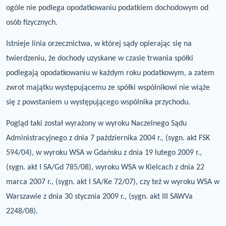
ogóle nie podlega opodatkowaniu podatkiem dochodowym od
osób fizycznych.
Istnieje linia orzecznictwa, w której sądy opierając się na
twierdzeniu, że dochody uzyskane
w czasie trwania spółki
podlegają opodatkowaniu w każdym roku podatkowym, a zatem
zwrot majątku występującemu ze spółki wspólnikowi nie wiąże
się z powstaniem u
występującego wspólnika przychodu.
Pogląd taki został wyrażony w
wyroku Naczelnego Sądu
Administracyjnego z dnia 7 października 2004 r., (sygn. akt FSK
594/04), w wyroku WSA w Gdańsku z dnia 19 lutego 2009 r.,
(sygn. akt I SA/Gd 785/08),
wyroku WSA w Kielcach z dnia 22
marca 2007 r., (sygn. akt I SA/Ke 72/07), czy też w
wyroku WSA w
Warszawie z dnia 30 stycznia 2009 r., (sygn. akt III SAWVa
2248/08).