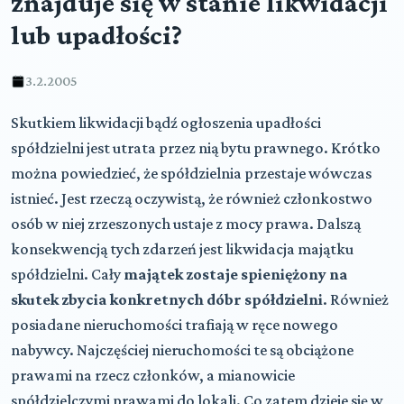
znajduje się w stanie likwidacji
lub upadłości?
3.2.2005
Skutkiem likwidacji bądź ogłoszenia upadłości
spółdzielni jest utrata przez nią bytu prawnego. Krótko
można powiedzieć, że spółdzielnia przestaje wówczas
istnieć. Jest rzeczą oczywistą, że również członkostwo
osób w niej zrzeszonych ustaje z mocy prawa. Dalszą
konsekwencją tych zdarzeń jest likwidacja majątku
spółdzielni. Cały
majątek zostaje spieniężony na
skutek zbycia konkretnych dóbr spółdzielni
. Również
posiadane nieruchomości trafiają w ręce nowego
nabywcy. Najczęściej nieruchomości te są obciążone
prawami na rzecz członków, a mianowicie
spółdzielczymi prawami do lokali. Co zatem dzieje się w