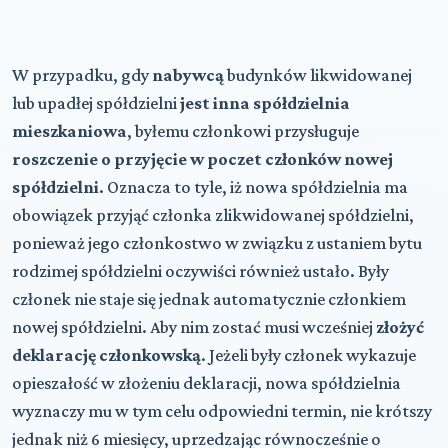
W przypadku, gdy
nabywcą
budynków likwidowanej
lub upadłej spółdzielni
jest inna spółdzielnia
mieszkaniowa
, byłemu członkowi przysługuje
roszczenie o przyjęcie w poczet członków nowej
spółdzielni
. Oznacza to tyle, iż nowa spółdzielnia ma
obowiązek przyjąć członka zlikwidowanej spółdzielni,
ponieważ jego członkostwo w związku z ustaniem bytu
rodzimej spółdzielni oczywiści również ustało. Były
członek nie staje się jednak automatycznie członkiem
nowej spółdzielni. Aby nim zostać musi wcześniej
złożyć
deklarację członkowską
. Jeżeli były członek wykazuje
opieszałość w złożeniu deklaracji, nowa spółdzielnia
wyznaczy mu w tym celu odpowiedni termin, nie krótszy
jednak niż 6 miesięcy, uprzedzając równocześnie o