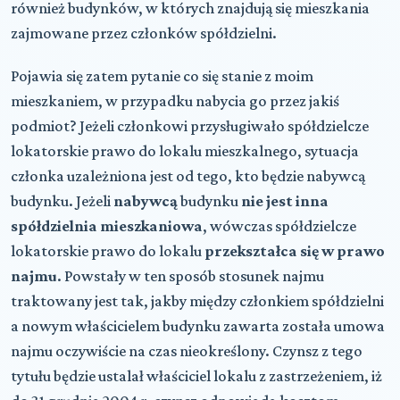
również budynków, w których znajdują się mieszkania
zajmowane przez członków spółdzielni.
Pojawia się zatem pytanie co się stanie z moim
mieszkaniem, w przypadku nabycia go przez jakiś
podmiot? Jeżeli członkowi przysługiwało spółdzielcze
lokatorskie prawo do lokalu mieszkalnego, sytuacja
członka uzależniona jest od tego, kto będzie nabywcą
budynku. Jeżeli
nabywcą
budynku
nie jest inna
spółdzielnia mieszkaniowa
, wówczas spółdzielcze
lokatorskie prawo do lokalu
przekształca się w prawo
najmu
. Powstały w ten sposób stosunek najmu
traktowany jest tak, jakby między członkiem spółdzielni
a nowym właścicielem budynku zawarta została umowa
najmu oczywiście na czas nieokreślony. Czynsz z tego
tytułu będzie ustalał właściciel lokalu z zastrzeżeniem, iż