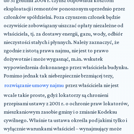
do 31 grudnia 2004 r. czynsz odpowiada kosztom
eksploatacji i remontów ponoszonym uprzednio przez
członków spółdzielni. Poza czynszem członek będzie
oczywiście zobowiązany uiszczać opłaty niezależne od
właściciela, tj. za dostawy energii, gazu, wody, odbiór
nieczystości stałych i płynnych. Należy zaznaczyć, że
zgodnie z istotą prawa najmu, nie jest to prawo
dożywotnie i może wygasnąć, m.in. wskutek
wypowiedzenia dokonanego przez właściciela budynku.
Pomimo jednak tak niebezpiecznie brzmiącej tezy,
rozwiązanie umowy najmu
przez właściciela nie jest
wcale takie proste, gdyż lokatorzy są chronieni
przepisami ustawy z 2001 r. o ochronie praw lokatorów,
mieszkaniowym zasobie gminy i o zmianie Kodeksu
cywilnego. Właśnie ta ustawa określa pod jakimi tylko i
wyłącznie warunkami właściciel – wynajmujący może