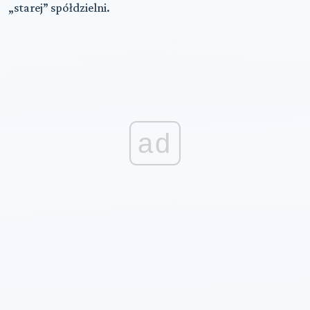
„starej” spółdzielni.
ad