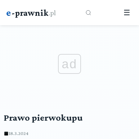
e
-prawnik
.pl
☰
ad
Prawo pierwokupu
18.3.2024