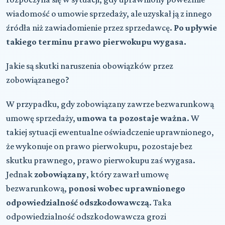
wiadomość o umowie sprzedaży, ale uzyskał ją z innego
źródła niż zawiadomienie przez sprzedawcę.
Po upływie
takiego terminu prawo pierwokupu wygasa.
Jakie są skutki naruszenia obowiązków przez
zobowiązanego?
W przypadku, gdy zobowiązany zawrze bezwarunkową
umowę sprzedaży,
umowa ta pozostaje ważna
. W
takiej sytuacji ewentualne oświadczenie uprawnionego,
że wykonuje on prawo pierwokupu, pozostaje bez
skutku prawnego, prawo pierwokupu zaś wygasa.
Jednak
zobowiązany
, który zawarł umowę
bezwarunkową,
ponosi wobec uprawnionego
odpowiedzialność odszkodowawczą
. Taka
odpowiedzialność odszkodowawcza grozi