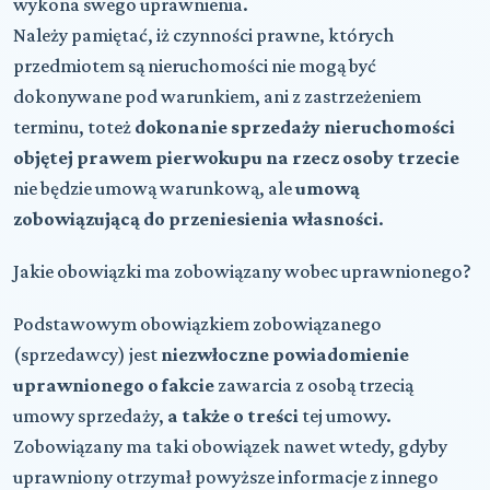
wykona swego uprawnienia.
Należy pamiętać, iż czynności prawne, których
przedmiotem są nieruchomości nie mogą być
dokonywane pod warunkiem, ani z zastrzeżeniem
terminu, toteż
dokonanie sprzedaży nieruchomości
objętej prawem pierwokupu na rzecz osoby trzecie
nie będzie umową warunkową, ale
umową
zobowiązującą do przeniesienia własności
.
Jakie obowiązki ma zobowiązany wobec uprawnionego?
Podstawowym obowiązkiem zobowiązanego
(sprzedawcy) jest
niezwłoczne powiadomienie
uprawnionego o fakcie
zawarcia z osobą trzecią
umowy sprzedaży,
a także o treści
tej umowy.
Zobowiązany ma taki obowiązek nawet wtedy, gdyby
uprawniony otrzymał powyższe informacje z innego