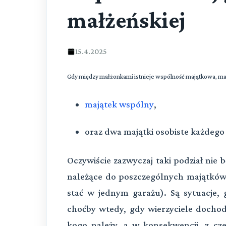
małżeńskiej
15.4.2025
Gdy między małżonkami istnieje wspólność majątkowa, ma
majątek wspólny
,
oraz dwa majątki osobiste każdego
Oczywiście zazwyczaj taki podział nie
należące do poszczególnych majątków l
stać w jednym garażu). Są sytuacje, g
choćby wtedy, gdy wierzyciele dochodz
kogo należy, a w konsekwencji, z cz