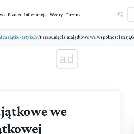
wo
Biznes
Informacje
Wzory
Forum
ał majątku
/
artykuly
/
Przesunięcia majątkowe we wspólności mająt
ad
ajątkowe we
ątkowej