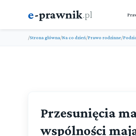
e
-prawnik
.pl
Pra
/
Strona główna
/
Na co dzień
/
Prawo rodzinne
/
Podzi
Przesunięcia m
wspólności maj