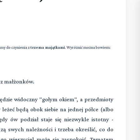
my do czynienia z
trzema majątkami
. Wyróżnić można bowiem:
 z małżonków.
 będzie widoczny "gołym okiem", a przedmioty
eżeć będą obok siebie na jednej półce (albo
dy ów podział staje się niezwykle istotny -
ą swych należności i trzeba określić, co do
ego wierzyciel może się zaspokoić. Tematem