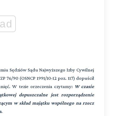
ad
miu Sędziów Sądu Najwyższego Izby Cywilnej
I CZP 76/90 (OSNCP 1991/10-12 poz. 117) dopuścił
nięć. W tezie orzeczenia czytamy:
W czasie
tkowej dopuszczalne jest rozporządzenie
ącym w skład majątku wspólnego na rzecz
a
.