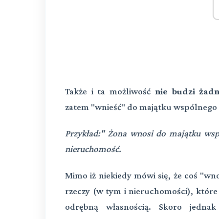
Także i ta możliwość
nie budzi żad
zatem "wnieść" do majątku wspólnego t
Przykład:" Żona wnosi do majątku ws
nieruchomość.
Mimo iż niekiedy mówi się, że coś "wn
rzeczy (w tym i nieruchomości), które
odrębną własnością. Skoro jedna