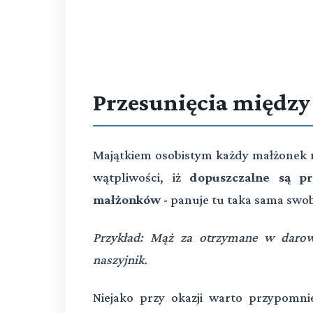
Przesunięcia między
Majątkiem osobistym każdy małżonek r
wątpliwości, iż
dopuszczalne są p
małżonków
- panuje tu taka sama swo
Przykład: Mąż za otrzymane w darowi
naszyjnik.
Niejako przy okazji warto przypomn