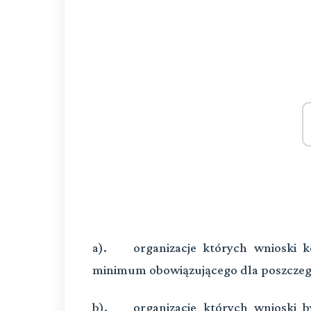
a). organizacje których wnioski k
minimum obowiązującego dla poszcz
b). organizacje
których wnioski b