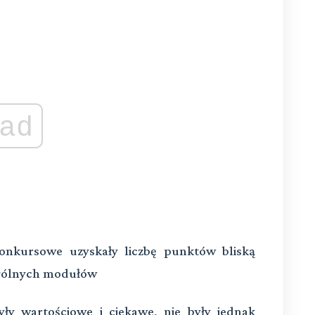
ad
onkursowe uzyskały liczbę punktów bliską
ególnych modułów
yły wartościowe i ciekawe, nie były jednak