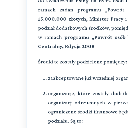
do świadczenia usług na rzecz osób
ramach zadań programu „Powrót 
15.000.000 złotych,
Minister Pracy i
podział dodatkowych środków, pomiędz
w ramach
programu „Powrót osób b
Centralny, Edycja 2008
Środki te zostały podzielone pomiędzy:
zaakceptowane już wcześniej organ
organizacje, które zostały dod
organizacji odrzuconych w pierw
ograniczone środki finansowe będ
podziału. Są to: