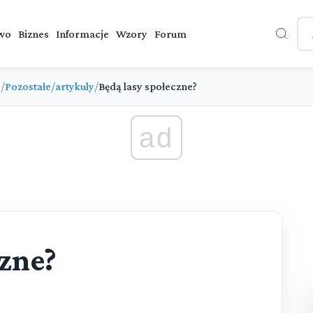
wo
Biznes
Informacje
Wzory
Forum
e
/
Pozostałe
/
artykuly
/
Będą lasy społeczne?
ad
czne?