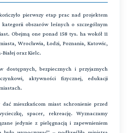
akończyło pierwszy etap prac nad projektem
 kategorii obszarów leśnych o szczególnym
ast. Obejmą one ponad 158 tys. ha wokół 11
iasta, Wrocławia, Łodzi, Poznania, Katowic,
-Białej oraz Kielc.
ów dostępnych, bezpiecznych i przyjaznych
zynkowi, aktywności fizycznej, edukacji
 miastach.
y dać mieszkańcom miast schronienie przed
ycieczkę, spacer, rekreację. Wyznaczamy
ązane jedynie z pielęgnacją i zapewnieniem
 było wypoczywać" – podkreśliła ministra