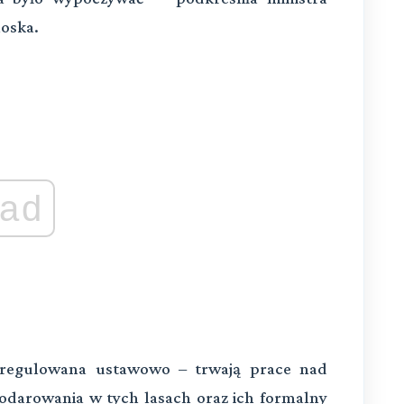
loska.
ad
uregulowana ustawowo – trwają prace nad
podarowania w tych lasach oraz ich formalny