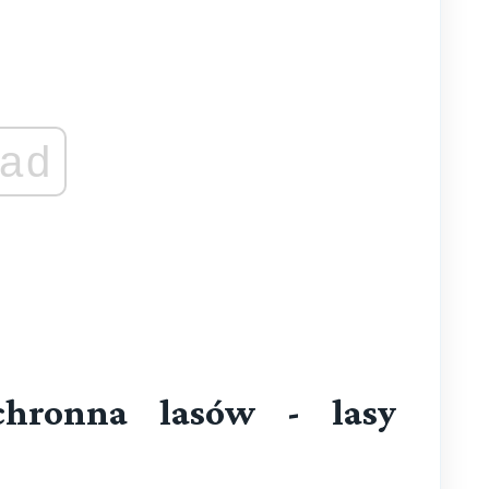
ad
chronna lasów - lasy