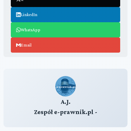
LinkedIn
WhatsApp
Email
A.J.
Zespół e-prawnik.pl -