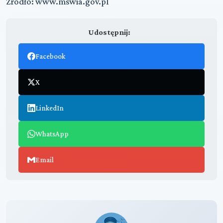
Źródło: www.mswia.gov.pl
Udostępnij:
Facebook
X
LinkedIn
WhatsApp
Email