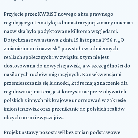
Przyjęcie przez KWRiST nowego aktu prawnego
regulującego tematykę administracyjnej zmiany imienia i
nazwiska było podyktowane kilkoma względami.
Dotychczasowa ustawa z dnia 15 listopada 1956 r. „O
zmianie imion i nazwisk" powstała w odmiennych
realiach społecznych i w związku z tym nie jest
dostosowana do nowych zjawisk, a w szczególności do
nasilonych ruchów migracyjnych. Konsekwencjami
przemieszczania się ludności, które mają znaczenie dla
regulowanej materii, jest korzystanie przez obywateli
polskich z innych niż krajowe unormowań w zakresie
imion i nazwisk oraz przenikanie do polskich realiów
obcych norm i zwyczajów.
Projekt ustawy pozostawił bez zmian podstawowe