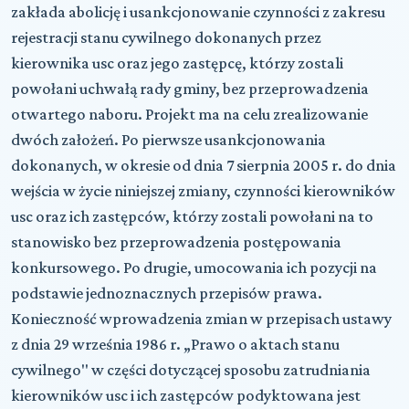
zakłada abolicję i usankcjonowanie czynności z zakresu
rejestracji stanu cywilnego dokonanych przez
kierownika usc oraz jego zastępcę, którzy zostali
powołani uchwałą rady gminy, bez przeprowadzenia
otwartego naboru. Projekt ma na celu zrealizowanie
dwóch założeń. Po pierwsze usankcjonowania
dokonanych, w okresie od dnia 7 sierpnia 2005 r. do dnia
wejścia w życie niniejszej zmiany, czynności kierowników
usc oraz ich zastępców, którzy zostali powołani na to
stanowisko bez przeprowadzenia postępowania
konkursowego. Po drugie, umocowania ich pozycji na
podstawie jednoznacznych przepisów prawa.
Konieczność wprowadzenia zmian w przepisach ustawy
z dnia 29 września 1986 r. „Prawo o aktach stanu
cywilnego" w części dotyczącej sposobu zatrudniania
kierowników usc i ich zastępców podyktowana jest