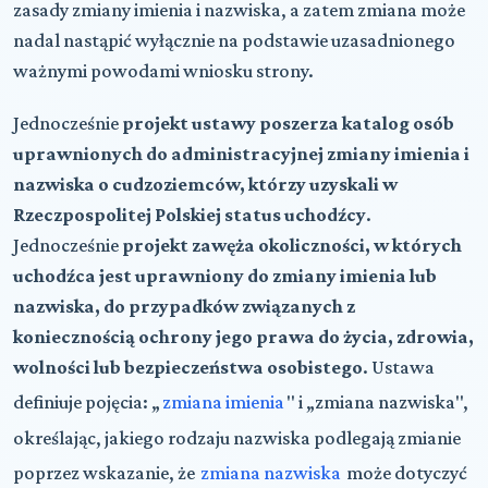
zasady zmiany imienia i nazwiska, a zatem zmiana może
nadal nastąpić wyłącznie na podstawie uzasadnionego
ważnymi powodami wniosku strony.
Jednocześnie
projekt ustawy poszerza katalog osób
uprawnionych do administracyjnej zmiany imienia i
nazwiska o cudzoziemców, którzy uzyskali w
Rzeczpospolitej Polskiej status uchodźcy
.
Jednocześnie
projekt zawęża okoliczności, w których
uchodźca jest uprawniony do zmiany imienia lub
nazwiska, do przypadków związanych z
koniecznością ochrony jego prawa do życia, zdrowia,
wolności lub bezpieczeństwa osobistego
. Ustawa
definiuje pojęcia: „
zmiana imienia
" i „zmiana nazwiska",
określając, jakiego rodzaju nazwiska podlegają zmianie
poprzez wskazanie, że
zmiana nazwiska
może dotyczyć