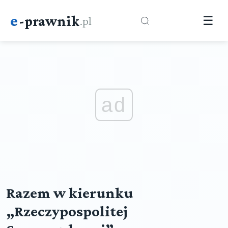
e
-prawnik
.pl
☰
ad
Razem w kierunku
„Rzeczypospolitej