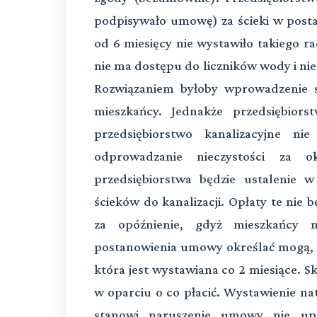
podpisywało umowę) za ścieki w postac
od 6 miesięcy nie wystawiło takiego 
nie ma dostępu do liczników wody i nie j
Rozwiązaniem byłoby wprowadzenie st
mieszkańcy. Jednakże przedsiębiors
przedsiębiorstwo kanalizacyjne n
odprowadzanie nieczystości za o
przedsiębiorstwa będzie ustalenie w
ścieków do kanalizacji. Opłaty te nie
za opóźnienie, gdyż mieszkańcy ni
postanowienia umowy określać mogą, ż
która jest wystawiana co 2 miesiące. S
w oparciu o co płacić. Wystawienie na
stanowi naruszenie umowy nie upr