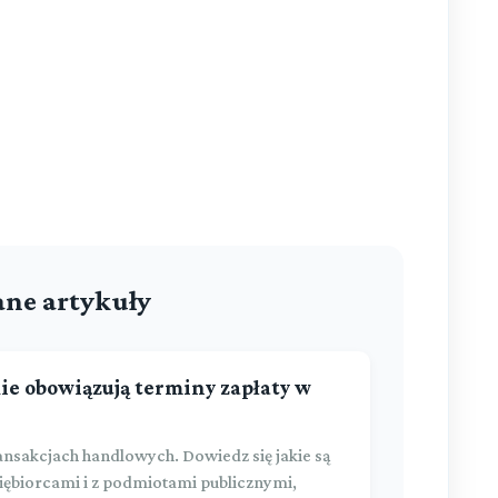
ne artykuły
kie obowiązują terminy zapłaty w
ansakcjach handlowych. Dowiedz się jakie są
iębiorcami i z podmiotami publicznymi,