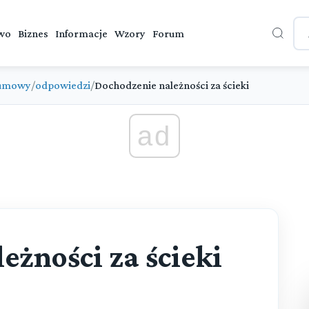
wo
Biznes
Informacje
Wzory
Forum
 umowy
/
odpowiedzi
/
Dochodzenie należności za ścieki
ad
eżności za ścieki