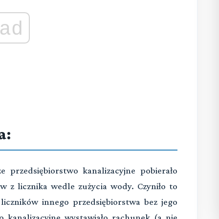
ad
a:
e przedsiębiorstwo kanalizacyjne pobierało
w z licznika wedle zużycia wody. Czyniło to
 liczników innego przedsiębiorstwa bez jego
o kanalizacyjne wystawiało rachunek (a nie