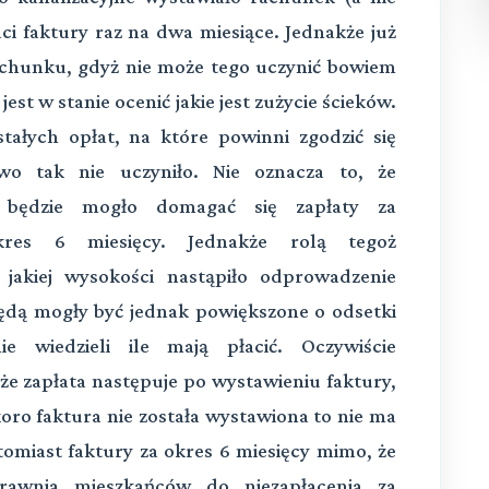
i faktury raz na dwa miesiące. Jednakże już
rachunku, gdyż nie może tego uczynić bowiem
est w stanie ocenić jakie jest zużycie ścieków.
ałych opłat, na które powinni zgodzić się
two tak nie uczyniło. Nie oznacza to, że
ie będzie mogło domagać się zapłaty za
kres 6 miesięcy. Jednakże rolą tegoż
 jakiej wysokości nastąpiło odprowadzenie
 będą mogły być jednak powiększone o odsetki
e wiedzieli ile mają płacić. Oczywiście
e zapłata następuje po wystawieniu faktury,
koro faktura nie została wystawiona to nie ma
tomiast faktury za okres 6 miesięcy mimo, że
awnia mieszkańców do niezapłacenia za