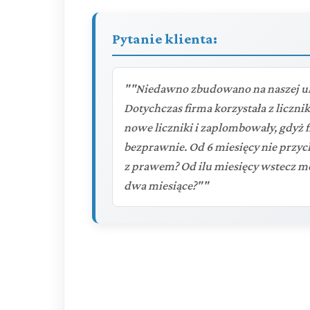
Pytanie klienta:
""Niedawno zbudowano na naszej ulic
Dotychczas firma korzystała z liczn
nowe liczniki i zaplombowały, gdyż f
bezprawnie. Od 6 miesięcy nie przych
z prawem? Od ilu miesięcy wstecz mog
dwa miesiące?""