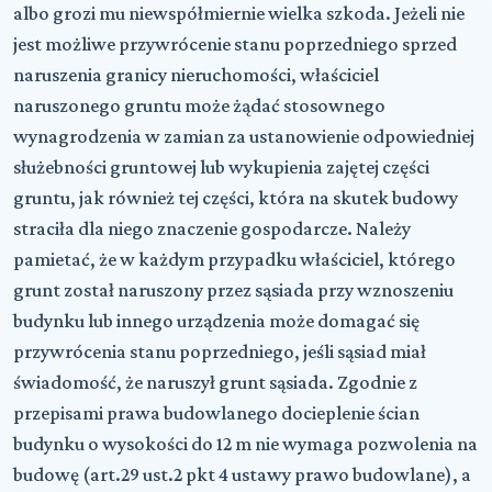
albo grozi mu niewspółmiernie wielka szkoda. Jeżeli nie
jest możliwe przywrócenie stanu poprzedniego sprzed
naruszenia granicy nieruchomości, właściciel
naruszonego gruntu może żądać stosownego
wynagrodzenia w zamian za ustanowienie odpowiedniej
służebności gruntowej lub wykupienia zajętej części
gruntu, jak również tej części, która na skutek budowy
straciła dla niego znaczenie gospodarcze. Należy
pamietać, że w każdym przypadku właściciel, którego
grunt został naruszony przez sąsiada przy wznoszeniu
budynku lub innego urządzenia może domagać się
przywrócenia stanu poprzedniego, jeśli sąsiad miał
świadomość, że naruszył grunt sąsiada. Zgodnie z
przepisami prawa budowlanego docieplenie ścian
budynku o wysokości do 12 m nie wymaga pozwolenia na
budowę (art.29 ust.2 pkt 4 ustawy prawo budowlane), a