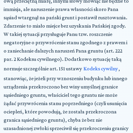
ową przeciętną miarę, innymi słowy mówiąc nie będzie to
immisja, ale naruszenie prawa własności skoro Pana
sąsiad wtargnął na pański grunt i postawił rusztowania.
Zdarzenie to miało miejce bez uzyskania Pańskiej zgody.
W takiej sytuacji przysługuje Panu tzw. roszczenie
negatoryjne o przywrócenie stanu zgodnego z prawem i
o zaniechanie dalszych naruszeń Pana gruntu (art. 222
par. 2 Kodeksu cywilnego). Dodatkowo sytuację taką
normuje szczególnie art. 151 ustawy
Kodeks cywilny
,
stanowiąc, że jeżeli przy wznoszeniu budynku lub innego
urządzenia przekroczono bez winy umyślnej granice
sąsiedniego gruntu, właściciel tego gruntu nie może
żądać przywrócenia stanu poprzedniego (czyli usunięcia
ociepleń, które powodują, że została przekroczona
granica sąsiedniego gruntu), chyba że bez nie
uzasadnionej zwłoki sprzeciwił się przekroczeniu granicy