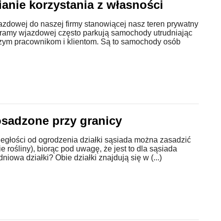
ianie korzystania z własności
azdowej do naszej firmy stanowiącej nasz teren prywatny
bramy wjazdowej często parkują samochody utrudniając
zym pracownikom i klientom. Są to samochody osób
osadzone przy granicy
ległości od ogrodzenia działki sąsiada można zasadzić
ie rośliny), biorąc pod uwagę, że jest to dla sąsiada
dniowa działki? Obie działki znajdują się w (...)