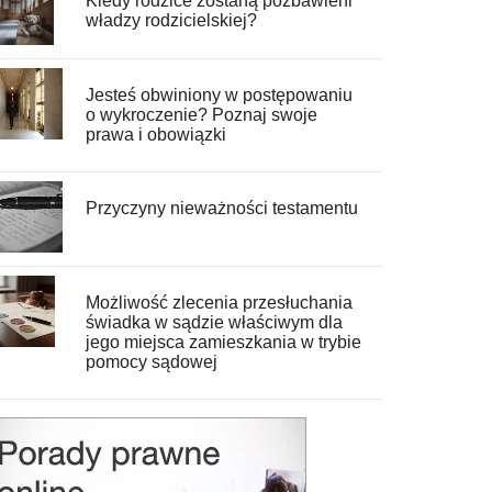
Kiedy rodzice zostaną pozbawieni
władzy rodzicielskiej?
Jesteś obwiniony w postępowaniu
o wykroczenie? Poznaj swoje
prawa i obowiązki
Przyczyny nieważności testamentu
Możliwość zlecenia przesłuchania
świadka w sądzie właściwym dla
jego miejsca zamieszkania w trybie
pomocy sądowej