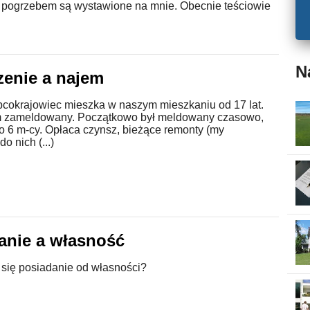
 pogrzebem są wystawione na mnie. Obecnie teściowie
N
zenie a najem
cokrajowiec mieszka w naszym mieszkaniu od 17 lat.
am zameldowany. Początkowo był meldowany czasowo,
po 6 m-cy. Opłaca czynsz, bieżące remonty (my
o nich (...)
anie a własność
 się posiadanie od własności?