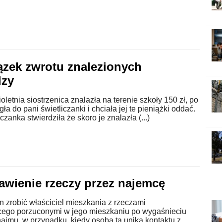
zek zwrotu znalezionych
dzy
oletnia siostrzenica znalazła na terenie szkoły 150 zł, po
ła do pani świetliczanki i chciała jej te pieniążki oddać.
czanka stwierdziła że skoro je znalazła (...)
awienie rzeczy przez najemcę
 zrobić właściciel mieszkania z rzeczami
ego porzuconymi w jego mieszkaniu po wygaśnieciu
jmu, w przypadku, kiedy osoba ta unika kontaktu z