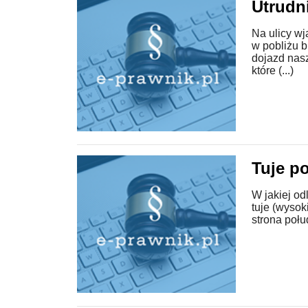
Utrudn
Na ulicy wj
w pobliżu 
dojazd nas
które (...)
Tuje p
W jakiej od
tuje (wysok
strona połu