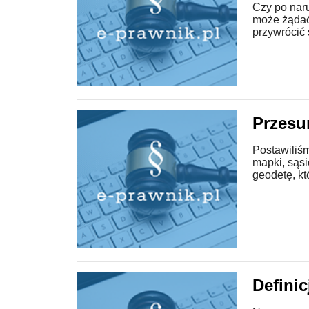
Czy po nar
może żądać 
przywrócić
Przesu
Postawiliś
mapki, sąsi
geodetę, któ
Defini