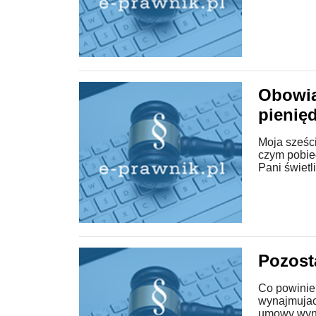
Obowią
pienię
Moja sześci
czym pobieg
Pani świetli
Pozost
Co powinien
wynajmujac
umowy wyna