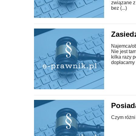
związane z
bez (...)
Zasied
Najemca/ob
Nie jest t
kilka razy 
dopłacamy d
Posiad
Czym różni