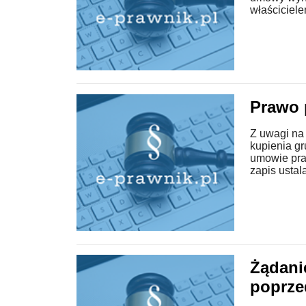
właściciele
Prawo 
Z uwagi na
kupienia g
umowie pr
zapis ustala
Żądani
poprze