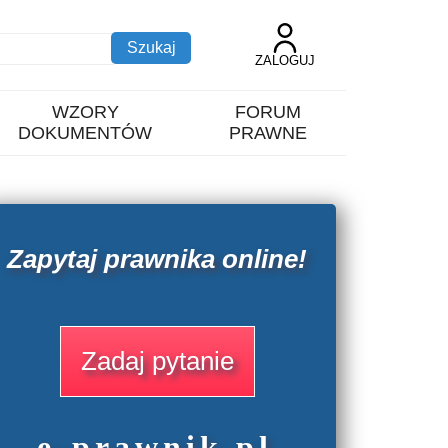
ZALOGUJ
WZORY
FORUM
DOKUMENTÓW
PRAWNE
Zapytaj prawnika online!
Zadaj pytanie
e
-prawnik
.
pl