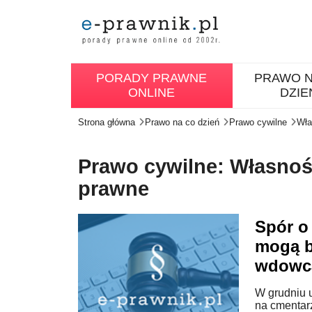
PORADY PRAWNE
PRAWO N
ONLINE
DZIE
Strona główna
Prawo na co dzień
Prawo cywilne
Wła
Prawo cywilne: Własność
prawne
Spór o
mogą b
wdowc
W grudniu 
na cmentar