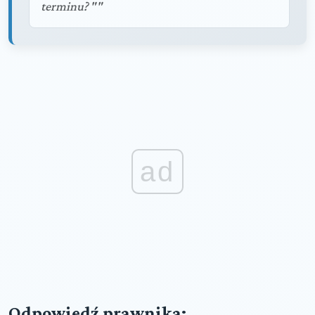
terminu? ""
ad
Odpowiedź prawnika: