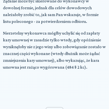
Żądanie może być skierowane do wykonawcy w
dowolnej formie, jednak dla celów dowodowych
należałoby zrobić to, jak sam Pan wskazuje, w formie
listu poleconego - za potwierdzeniem odbioru.
Nierzetelny wykonawca mógłby uchylić się od zapłaty
kary umownej w zasadzie tylko wtedy, gdy opóźnienie
wyniknęłoby nie z jego winy albo zobowiązanie zostało w
znacznej części wykonane (wtedy dłużnik może żądać
zmniejszenia kary umownej), albo wykazując, że kara
umowna jest rażąco wygórowana (484 § 2 kc).