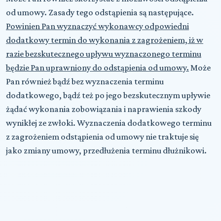
od umowy. Zasady tego odstąpienia są następujące.
Powinien Pan wyznaczyć wykonawcy odpowiedni
dodatkowy termin do wykonania z zagrożeniem, iż w
razie bezskutecznego upływu wyznaczonego terminu
będzie Pan uprawniony do odstąpienia od umowy.
Może
Pan również bądź bez wyznaczenia terminu
dodatkowego, bądź też po jego bezskutecznym upływie
żądać wykonania zobowiązania i naprawienia szkody
wynikłej ze zwłoki. Wyznaczenia dodatkowego terminu
z zagrożeniem odstąpienia od umowy nie traktuje się
jako zmiany umowy, przedłużenia terminu dłużnikowi.