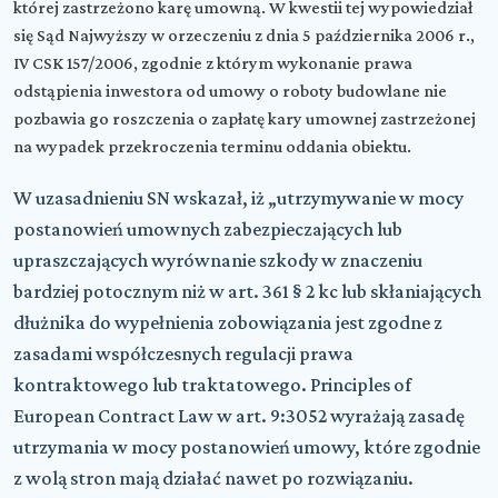
której zastrzeżono karę umowną. W kwestii tej wypowiedział
się Sąd Najwyższy w orzeczeniu z dnia 5 października 2006 r.,
IV CSK 157/2006, zgodnie z którym wykonanie prawa
odstąpienia inwestora od umowy o roboty budowlane nie
pozbawia go roszczenia o zapłatę kary umownej zastrzeżonej
na wypadek przekroczenia terminu oddania obiektu.
W uzasadnieniu SN wskazał, iż „utrzymywanie w mocy
postanowień umownych zabezpieczających lub
upraszczających wyrównanie szkody w znaczeniu
bardziej potocznym niż w art. 361 § 2 kc lub skłaniających
dłużnika do wypełnienia zobowiązania jest zgodne z
zasadami współczesnych regulacji prawa
kontraktowego lub traktatowego. Principles of
European Contract Law w art. 9:3052 wyrażają zasadę
utrzymania w mocy postanowień umowy, które zgodnie
z wolą stron mają działać nawet po rozwiązaniu.