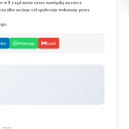
ne w § 2 sąd może orzec nawiązkę na rzecz
a albo na inny cel społeczny wskazany przez
ego.
edIn
WhatsApp
Email
REKLAMA