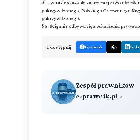
§ 4. W razie skazania za przestępstwo określo
pokrzywdzonego, Polskiego Czerwonego Krzyż
pokrzywdzonego.
§ 5. Ściganie odbywa się z oskarżenia prywatn
Udostępnij:
Facebook
X
Link
Zespół prawników
e-prawnik.pl -