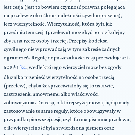
jest cesja (jest to bowiem czynność prawna polegająca
na przelewie określonej należności cywilnoprawnej),
lecz wierzytelność. Wierzytelność, która była już
przedmiotem cesji (przelewu) może być po raz kolejny
zbyta na rzecz osoby trzeciej. Przepisy kodeksu
cywilnego nie wprowadzają w tym zakresie żadnych
ograniczeń. Regułę dopuszczalności cesji przewiduje art.
509 § 1
kc
, wedle którego wierzyciel może bez zgody
dłużnika przenieść wierzytelność na osobę trzecią
(przelew), chyba że sprzeciwiałoby się to ustawie,
zastrzeżeniu umownemu albo właściwości
zobowiązania. Do cesji, o której wyżej mowa, będą miały
zastosowanie te same reguły, które obowiązywały w
przypadku pierwszej cesji, czyli forma pisemna przelewu,
o ile wierzytelność była stwierdzona pismem oraz