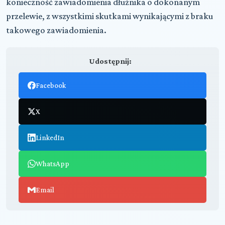
konieczność zawiadomienia dłużnika o dokonanym
przelewie, z wszystkimi skutkami wynikającymi z braku
takowego zawiadomienia.
Udostępnij:
Facebook
X
LinkedIn
WhatsApp
Email