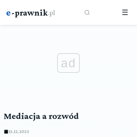
e
-prawnik
.pl
☰
ad
Mediacja a rozwód
15.12.2023