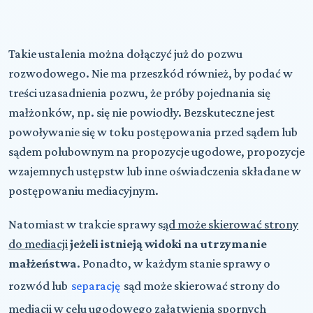
Takie ustalenia można dołączyć już do pozwu
rozwodowego. Nie ma przeszkód również, by podać w
treści uzasadnienia pozwu, że próby pojednania się
małżonków, np. się nie powiodły. Bezskuteczne jest
powoływanie się w toku postępowania przed sądem lub
sądem polubownym na propozycje ugodowe, propozycje
wzajemnych ustępstw lub inne oświadczenia składane w
postępowaniu mediacyjnym.
Natomiast w trakcie sprawy s
ąd może skierować strony
do mediacji
jeżeli istnieją widoki na utrzymanie
małżeństwa
. Ponadto,
w każdym stanie sprawy o
rozwód lub
separację
sąd może skierować strony do
mediacji w celu ugodowego załatwienia spornych