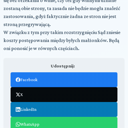
się bez orzekania o winie, czy też gdy winnymi uznane
zostaną obie strony, ta zasada nie będzie mogła znaleźć
zastosowania, gdyż faktycznie żadna ze stron nie jest
stroną przegrywającą.
W związku z tym
przy takim rozstrzygnięciu Sąd zniesie
koszty postępowania między byłych małżonków. Będą
oni ponosić je w równych częściach.
Udostępnij:
Facebook
X
LinkedIn
WhatsApp