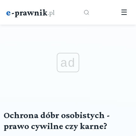
e
-prawnik
.pl
☰
ad
Ochrona dóbr osobistych -
prawo cywilne czy karne?