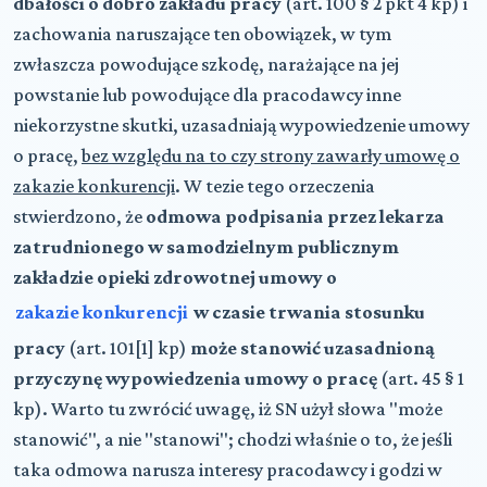
dbałości o dobro zakładu pracy
(art. 100 § 2 pkt 4 kp) i
zachowania naruszające ten obowiązek, w tym
zwłaszcza powodujące szkodę, narażające na jej
powstanie lub powodujące dla pracodawcy inne
niekorzystne skutki, uzasadniają wypowiedzenie umowy
o pracę,
bez względu na to czy strony zawarły umowę o
zakazie konkurencji
. W tezie tego orzeczenia
stwierdzono, że
odmowa podpisania przez lekarza
zatrudnionego w samodzielnym publicznym
zakładzie opieki zdrowotnej umowy o
zakazie konkurencji
w czasie trwania stosunku
pracy
(art. 101[1] kp)
może stanowić uzasadnioną
przyczynę wypowiedzenia umowy o pracę
(art. 45 § 1
kp). Warto tu zwrócić uwagę, iż SN użył słowa "może
stanowić", a nie "stanowi"; chodzi właśnie o to, że jeśli
taka odmowa narusza interesy pracodawcy i godzi w