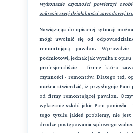
wykonanie czynności powierzył osobi
zakresie swej działalności zawodowej t
Nawiązując do opisanej sytuacji można
mógł uwolnić się od odpowiedzial
remontującą pawilon. Wprawdzie 
podmiotowi, jednak jak wynika z opisu 
profesjonaliście - firmie która z
czynności - remontów. Dlatego też, o
można stwierdzić, iż przysługuje Pan
od firmy remontującej pawilon. Oczy
wykazanie szkód jakie Pani poniosła - t
tego tytułu jakieś problemy, nie je
drodze postępowania sądowego wobec