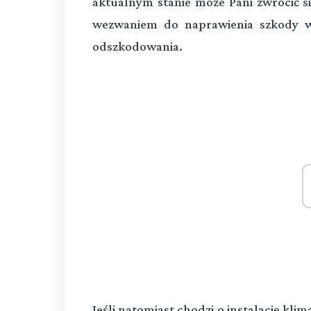
aktualnym stanie może Pani zwrócić s
wezwaniem do naprawienia szkody ws
odszkodowania.
Jeśli natomiast chodzi o instalację kl