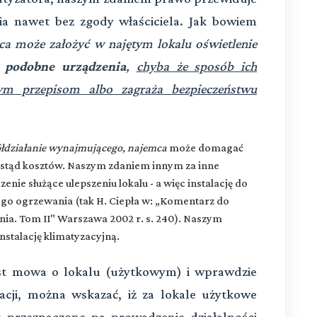
ia nawet bez zgody właściciela. Jak bowiem
ca może założyć w najętym lokalu oświetlenie
e podobne urządzenia
,
chyba że sposób ich
cym przepisom albo zagraża bezpieczeństwu
półdziałanie wynajmującego, najemca
może domagać
h stąd kosztów. Naszym zdaniem innym za inne
ie służące ulepszeniu lokalu - a więc instalację do
ego ogrzewania (tak H. Ciepła w: „Komentarz do
nia. Tom II" Warszawa 2002 r. s. 240). Naszym
nstalację klimatyzacyjną.
est mowa o lokalu (użytkowym) i wprawdzie
acji, można wskazać, iż za lokale użytkowe
e przeznaczone na prowadzenie działalności