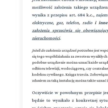
możliwość założenia takiego urządzen
wynika z przepisu art. 684 k.c.,
najem
elektryczne, gaz, telefon, radio
i inn
założenia sprzeciwia się obowiązują
nieruchomości
.
Jeżeli do założenia urządzeń potrzebne jest ws
się tego współdziałania za zwrotem wynikłyc
podobne urządzenie można uznać każde urządzen
odbioru telewizji, wodociągową, czy centraln
kodeksu cywilnego. Księga trzecia. Zobowiąza
zdaniem za taką instalację można także uznać i
Oczywiście w powołanym przepisie j
będzie to wynikało z konkretnej sytu
w ścisłym znaczeniu uznaje się lokal