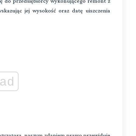
ię do przedsiębiorcy wykonującego remont z
kazując jej wysokość oraz datę uiszczenia
ad
imatyzatora, naszym zdaniem prawo przewiduje