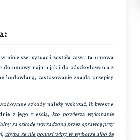
a:
w niniejszej sytuacji została zawarta umowa
 do umowy najmu jak i do odszkodowania z
mę budowlaną, zastosowanie znajdą przepisy
owodowane szkody należy wskazać, iż kwestie
dnie z jego treścią,
kto powierza wykonanie
ialny za szkodę wyrządzoną przez sprawcę przy
i,
chyba że nie ponosi winy w wyborze albo że