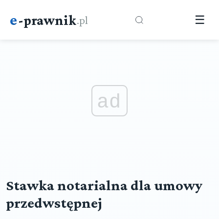
e
-prawnik
.pl
☰
ad
Stawka notarialna dla umowy
przedwstępnej