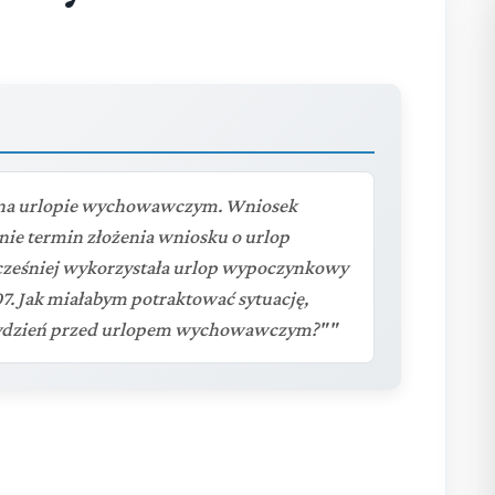
e na urlopie wychowawczym. Wniosek
lnie termin złożenia wniosku o urlop
ześniej wykorzystała urlop wypoczynkowy
007. Jak miałabym potraktować sytuację,
 tydzień przed urlopem wychowawczym?""