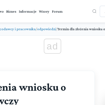
wo
Biznes
Informacje
Wzory
Forum
codawcy i pracownika
/
odpowiedzi
/
Termin dla złożenia wniosku
ad
enia wniosku o
wczy