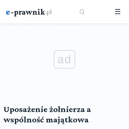
e
-prawnik
.pl
☰
ad
Uposażenie żołnierza a
wspólność majątkowa