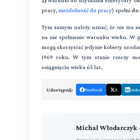
2)
warunki do uzyskania emerytury okr
pracy,
niezdolność do pracy
) spełni
do 
Tym samym należy uznać, że nie ma mo
na nie spełnienie warunku wieku. W p
mogą skorzystać jedynie kobiety urodzo
1969 roku. W tym stanie rzeczy mo
osiągnięciu wieku 65 lat.
Udostępnij:
Facebook
X
Link
Michał Włodarczyk 
Zajmuje się sprawami osób f