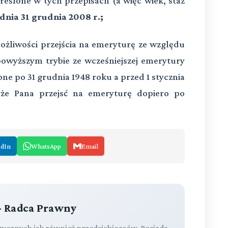
eślone w tych przepisach (a więc wiek, staż
dnia 31 grudnia 2008 r.;
żliwości przejścia na emeryturę ze względu
owyższym trybie ze wcześniejszej emerytury
ne po 31 grudnia 1948 roku a przed 1 stycznia
że Pana przejsć na emeryturę dopiero po
edIn
WhatsApp
Email
- Radca Prawny
izycznych jak również przedsiębiorców. Posiada