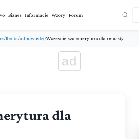
wo
Biznes
Informacje
Wzory
Forum
ne
/
Renta
/
odpowiedzi
/
Wczesniejsza emerytura dla rencisty
ad
erytura dla