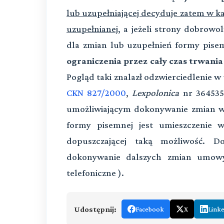
lub uzupełniającej decyduje zatem w
uzupełnianej
, a jeżeli strony dobrowo
dla zmian lub uzupełnień formy pise
ograniczenia przez cały czas trwan
Pogląd taki znalazł odzwierciedlenie 
CKN 827/2000
,
Lexpolonica
nr 364535
umożliwiającym dokonywanie zmian w
formy pisemnej jest umieszczenie
dopuszczającej taką możliwość. D
dokonywanie dalszych zmian umowy
telefoniczne ).
Udostępnij:
Facebook
X
Link