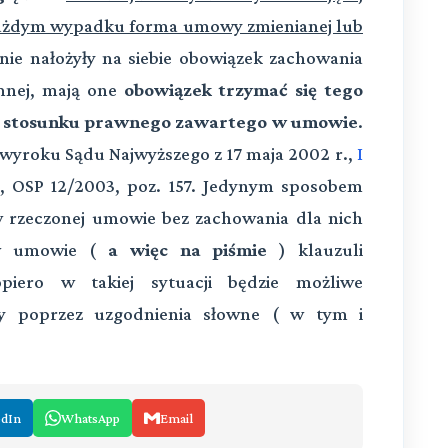
 każdym wypadku forma umowy zmienianej lub
lnie nałożyły na siebie obowiązek zachowania
mnej, mają one
obowiązek trzymać się tego
ia stosunku prawnego zawartego w umowie
.
w wyroku Sądu Najwyższego z 17 maja 2002 r.,
I
, OSP 12/2003, poz. 157. Jedynym sposobem
 rzeczonej umowie bez zachowania dla nich
 w umowie (
a więc na piśmie
) klauzuli
opiero w takiej sytuacji będzie możliwe
 poprzez uzgodnienia słowne ( w tym i
edIn
WhatsApp
Email