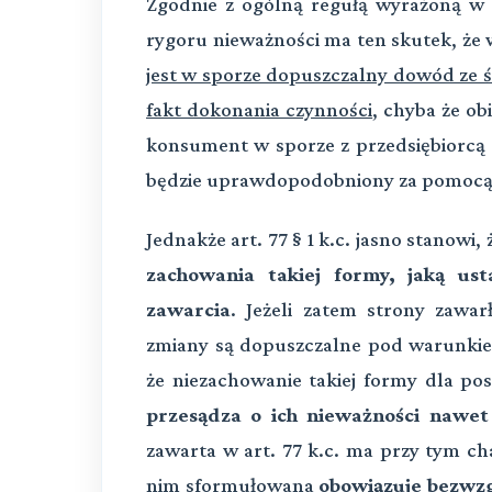
Zgodnie z ogólną regułą wyrażoną w
rygoru nieważności ma ten skutek, że 
jest w sporze dopuszczalny dowód ze 
fakt dokonania czynności
, chyba że ob
konsument w sporze z przedsiębiorcą a
będzie uprawdopodobniony za pomocą
Jednakże art. 77 § 1 k.c. jasno stanowi,
zachowania takiej formy, jaką us
zawarcia
. Jeżeli zatem strony zawa
zmiany są dopuszczalne pod warunkie
że niezachowanie takiej formy dla po
przesądza o ich nieważności nawet 
zawarta w art. 77 k.c. ma przy tym c
nim sformułowana
obowiązuje bezwz