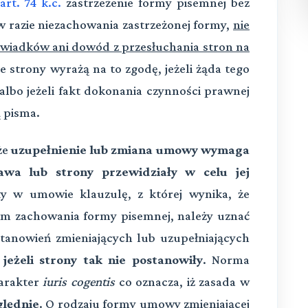
art. 74 k.c.
zastrzeżenie formy pisemnej bez
w razie niezachowania zastrzeżonej formy,
nie
świadków ani dowód z przesłuchania stron na
ie strony wyrażą na to zgodę, jeżeli żąda tego
lbo jeżeli fakt dokonania czynności prawnej
 pisma.
 że
uzupełnienie lub zmiana umowy wymaga
tawa lub strony przewidziały w celu jej
rły w umowie klauzulę, z której wynika, że
m zachowania formy pisemnej, należy uznać
stanowień zmieniających lub uzupełniających
jeżeli strony tak nie postanowiły
. Norma
harakter
iuris cogentis
co oznacza, iż zasada w
ględnie
.
O rodzaju formy umowy zmieniającej