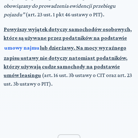
obowiązany do prowadzenia ewidencji przebiegu
pojazdu”
(art. 23 ust. 1 pkt 46 ustawy o PIT).
Powyższy wyjątek dotyczy samochodów osobowych,
które są używane przez podatników na podstawie
umowy najmu
lub dzierżawy. Na mocy wyraźnego
zapisu ustawy nie dotyczy natomiast podatników,
którzy używają cudze samochody na podstawie
umów leasingu
(art. 16 ust. 3b ustawy o CIT oraz art. 23
ust. 3b ustawy o PIT).