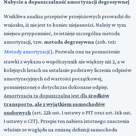
Nabycie a dopuszczalność amortyzacji degresywnej
Wnikliwa analiza przepisów przejściowych prowadzi do
wniosku, iż nie jest to koniec niejasności. Należy w tym
miejscu przypomnieć, że istnieje szczególna metoda
amortyzacji, tzw.
metoda degresywna
(zob. też:
Metody amortyzacji
). Pozwala ona na pomnożenie
stawki z wykazu o współczynnik nie większy niż 2, a w
kolejnych latach na ustalanie podstawy liczenia odpisów
amortyzacyjnych od wartości początkowej,
pomniejszonej o dotychczas dokonane odpisy.
Amortyzacja ta dopuszczalna jest dla
środków
transportu, ale z wyjątkiem samochodów
osobowych
(art. 22k ust. 1 ustawy o PIT oraz art. 16k ust.
1 ustawy o CIT).
Przepis ten nabiera istotnego znaczenia
właśnie ze względu na zmianę definicji samochodu