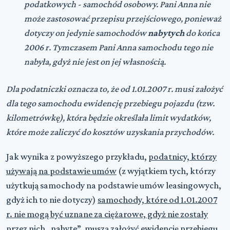
podatkowych - samochód osobowy. Pani Anna nie
może zastosować przepisu przejściowego, ponieważ
dotyczy on jedynie samochodów
nabytych
do końca
2006 r. Tymczasem Pani Anna samochodu tego nie
nabyła, gdyż nie jest on jej własnością.
Dla podatniczki oznacza to, że od 1.01.2007 r. musi założyć
dla tego samochodu ewidencję przebiegu pojazdu (tzw.
kilometrówkę), która będzie określała limit wydatków,
które może zaliczyć do kosztów uzyskania przychodów.
Jak wynika z powyższego przykładu,
podatnicy, którzy
używają na podstawie umów
(z wyjątkiem tych, którzy
użytkują samochody na podstawie umów leasingowych,
gdyż ich to nie dotyczy)
samochody, które od 1.01.2007
r. nie mogą być uznane za ciężarowe, gdyż nie zostały
przez nich „nabyte”, muszą założyć ewidencję przebiegu