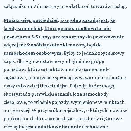
załączniku nr 9 do ustawy o podatku od towarów i usług.
Można więc powiedzieć, iż ogólną zasadą jest, że
każdy samochód, którego masa całkowita nie
przekracza 3,5 tony, przeznaczony do przewozu nie
więcej niż 9 osób łącznie z kierowcą, będzie
samochodem osobowym
.
Byłby to jednak zbyt surowy
zapis, dlatego w ustawie wyodrębniono grupę
pojazdów, które są traktowane jako samochody
ciężarowe, mimo że nie spełniają ww. warunku odnośnie
masy całkowitej i ilości miejsc. Pojazdy, które mogą
skorzystać z przywileju uznania je za samochody
ciężarowe, to właśnie pojazdy, wymienione w punktach
a-e powyżej. W przypadku pojazdów, o których mowa w
punktach a-d, do uznania ich za samochody ciężarowe
niezbędne jest
dodatkowe badanie techniczne