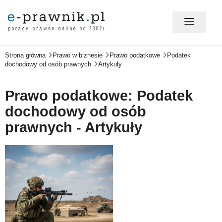
Strona główna
Prawo w biznesie
Prawo podatkowe
Podatek
MÓJ E-PRAWNIK - LOGOWANIE
dochodowy od osób prawnych
Artykuly
PORADY PRAWNE ONLINE
Prawo podatkowe: Podatek
dochodowy od osób
prawnych - Artykuły
PRAWO NA CO DZIEŃ
PRAWO W BIZNESIE
ZMIANY W PRAWIE