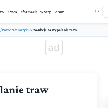
wo
Biznes
Informacje
Wzory
Forum
e
/
Pozostałe
/
artykuly
/
Sankcje za wypalanie traw
ad
lanie traw