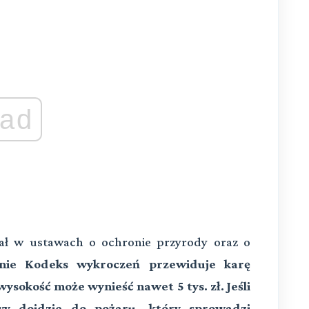
ad
tał w ustawach o ochronie przyrody oraz o
nie Kodeks wykroczeń przewiduje karę
ysokość może wynieść nawet 5 tys. zł. Jeśli
y dojdzie do pożaru, który sprowadzi