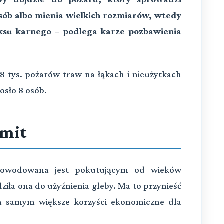
osób albo mienia wielkich rozmiarów, wtedy
ksu karnego – podlega karze pozbawienia
tys. pożarów traw na łąkach i nieużytkach
osło 8 osób.
 mit
powodowana jest pokutującym od wieków
ła ona do użyźnienia gleby. Ma to przynieść
ym samym większe korzyści ekonomiczne dla