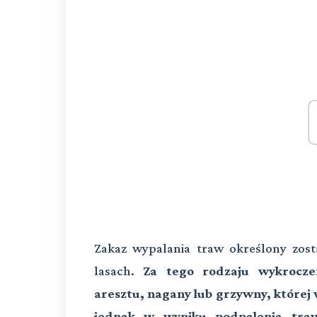
Zakaz wypalania traw określony zos
lasach.
Za tego rodzaju wykrocze
aresztu, nagany lub grzywny, której w
jednak w wyniku podpalenia traw