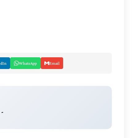
edIn
WhatsApp
Email
 -