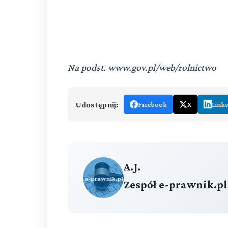
Na podst. www.gov.pl/web/rolnictwo
Udostępnij:
Facebook
X
Link
A.J.
Zespół e-prawnik.pl