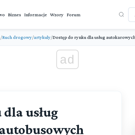
wo
Biznes
Informacje
Wzory
Forum
e
/
Ruch drogowy
/
artykuly
/
Dostęp do rynku dla usług autokarowyc
ad
 dla usług
 autobusowych