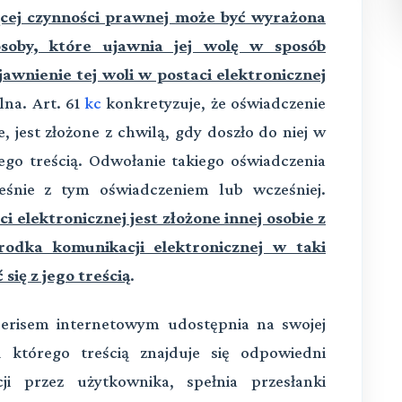
cej czynności prawnej może być wyrażona
soby, które ujawnia jej wolę w sposób
awnienie tej woli w postaci elektronicznej
lna. Art. 61
kc
konkretyzuje, że oświadczenie
, jest złożone z chwilą, gdy doszło do niej w
jego treścią. Odwołanie takiego oświadczenia
cześnie z tym oświadczeniem lub wcześniej.
 elektronicznej jest złożone innej osobie z
odka komunikacji elektronicznej w taki
się z jego treścią
.
 serisem internetowym udostępnia na swojej
d którego treścią znajduje się odpowiedni
ji przez użytkownika, spełnia przesłanki