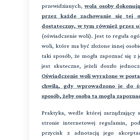
przewidzianych,
wola osoby dokonują
przez każde zachowanie się tej o
dostateczny, w tym również przez uj
(oświadczenie woli). Jest to reguła ogó
woli, które ma być złożone innej osobie
taki sposób, że mogła zapoznać się z 
jest skuteczne, jeżeli doszło jedno
Oświadczenie woli wyrażone w postaci
chwilą, gdy wprowadzono je do śr
sposób, żeby osoba ta mogła zapoznać 
Praktyka, wedle której zarządzający
stronie internetowej regulamin, po
przycisk z adnotacją jego akceptac