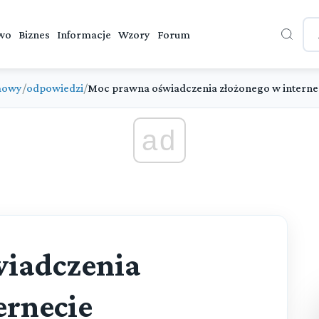
wo
Biznes
Informacje
Wzory
Forum
mowy
/
odpowiedzi
/
Moc prawna oświadczenia złożonego w interne
ad
iadczenia
ernecie