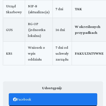
Urząd
NIP-8
7 dni
TAK
Skarbowy
(aktualizacja)
RG-OP
W określonych
GUS
(jednostka
14 dni
przypadkach
lokalna)
Wniosek o
7 dni od
KRS
wpis
uchwały
FAKULTATYWNE
oddziału
zarządu
Udostępnij:
Facebook