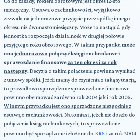
Co do zasady, rokiem obrotowym jest okres 12-sto
miesięczny. Ustawa o rachunkowości, wyjątkowo
zezwala na jednorazowe przyjęcie przez spółkę innego
okresu niż dwunastomiesięczny. Może to nastąpić, gdy
jednostka rozpoczęła działalność w drugiej połowie
przyjętego roku obrotowego. W takim przypadku
może
ona
jednorazowo
połączyć księgi rachunkowe i
sprawozdanie finansowe
za ten okres i za rok
następny
.
Decyzja o takim połączeniu powinna wynikać
z umowy spółki. Jeżeli mamy do czynienia z taką sytuacją,
to prawidłowo sporządzone sprawozdanie finansowe
powinno obejmować zarówno rok 2004 jak i rok 2005.
W innym przypadku jest ono sporządzone niezgodnie z
ustawą o rachunkowości.
Natomiast, jeżeli nie doszło do
połączenia ksiąg rachunkowych, to sprawozdanie
powinno być sporządzone i złożone do
KRS
i za rok 2004