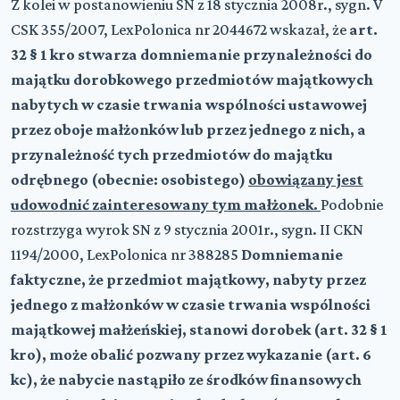
Z kolei w postanowieniu SN z 18 stycznia 2008r., sygn. V
CSK 355/2007, LexPolonica nr 2044672 wskazał, że
art.
32 § 1 kro stwarza domniemanie przynależności do
majątku dorobkowego przedmiotów majątkowych
nabytych w czasie trwania wspólności ustawowej
przez oboje małżonków lub przez jednego z nich, a
przynależność tych przedmiotów do majątku
odrębnego (obecnie: osobistego)
obowiązany jest
udowodnić zainteresowany tym małżonek.
Podobnie
rozstrzyga wyrok SN z 9 stycznia 2001r., sygn. II CKN
1194/2000, LexPolonica nr 388285
Domniemanie
faktyczne, że przedmiot majątkowy, nabyty przez
jednego z małżonków w czasie trwania wspólności
majątkowej małżeńskiej, stanowi dorobek (art. 32 § 1
kro), może obalić pozwany przez wykazanie (art. 6
kc), że nabycie nastąpiło ze środków finansowych