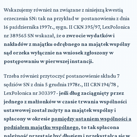
Wskazujemy również na związane z niniejszą kwestią
orzeczenia SN: tak na przykład w postanowieniu z dnia
16 października 1997r., sygn. II CKN 395/97, LexPolonica
nr 389565 SN wskazał, że
o zwrocie wydatków i
nakładów z majątku odrębnego na majątek wspólny
sąd orzeka wyłącznie na wniosek zgłoszony w
postępowaniu w pierwszej instancji.
Trzeba również przytoczyć postanowienie składu 7
sędziów SN z dnia 5 grudnia 1978r., III CRN 194/78 ,
LexPolonica nr 303397 -
jeśli dług zaciągnięty przez
jednego z małżonków w czasie trwania wspólności
ustawowej został zużyty na majątek wspólny i
spłacony w okresie
pomiędzy ustaniem wspólności a
podziałem majątku wspólnego
, to tak spłacona
należność przestaje być długiem i przekształca się w