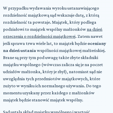
W przypadku wydawania wyroku ustanawiającego
rozdzielność majątkową sąd wskazuje datę, z którą
rozdzielność ta powstaje. Majątek, który podlega
podziałowi to majątek wspólny małżonków
na dzień
orzeczenia o rozdzielności majątkowej
. Zatem nawet
jeśli sprawa trwa wiele lat, to majątek będzie
oceniany
na dzień ustania
wspólności majątkowej małżeńskiej.
Brane są przy tym pod uwagę także zbyte składniki
majątku wspólnego (wówczas zalicza się je na poczet
udziałów małżonka, który je zbył), natomiast sąd nie
uwzględnia tych przedmiotów majątkowych, które
zużyto w wyniku ich normalnego używania. Do tego
momentu uzyskany przez każdego z małżonków
majątek będzie stanowić majątek wspólny.
Sąd ustala skład majątku wspólnego i wartość