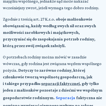
majątku wspólnego, jednakże sąd może nakazać
wcześniejszy zwrot, jeżeli wymaga tego dobro rodziny.
Zgodnie z treścią art. 27 K.r.o.
oboje małżonkowie
obowiązani są, każdy według swych sił oraz swych
możliwości zarobkowych i majątkowych,
przyczyniać się do zaspokajania potrzeb rodziny,
którą przez swój związek założyli.
O potrzebach rodziny można mówić w zasadzie
wówczas, gdy rodzina jest związana węzłem wspólnego
pożycia.
Dotyczy to zarówno rodziny, której
członkowie tworzą wspólnotę gospodarczą, jak
i takiego przypadku
separacji faktycznej
, gdy tylko
jeden z małżonków pozostaje z dziećmi we wspólnym
gospodarstwie rodzinnym.
Separacja
faktyczna nie
powinna wywierać ujemnego wpływu na zakres