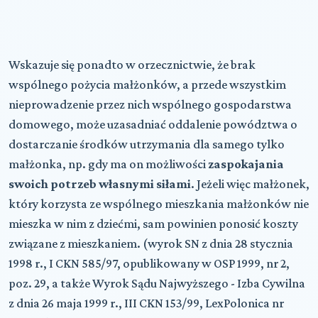
Wskazuje się ponadto w orzecznictwie, że brak
wspólnego pożycia małżonków, a przede wszystkim
nieprowadzenie przez nich wspólnego gospodarstwa
domowego, może uzasadniać oddalenie powództwa o
dostarczanie środków utrzymania dla samego tylko
małżonka, np. gdy ma on możliwości
zaspokajania
swoich potrzeb własnymi siłami
. Jeżeli więc małżonek,
który korzysta ze wspólnego mieszkania małżonków nie
mieszka w nim z dziećmi, sam powinien ponosić koszty
związane z mieszkaniem. (wyrok SN z dnia 28 stycznia
1998 r., I CKN 585/97, opublikowany w OSP 1999, nr 2,
poz. 29, a także Wyrok Sądu Najwyższego - Izba Cywilna
z dnia 26 maja 1999 r., III CKN 153/99, LexPolonica nr