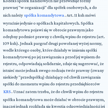
Kodeks spółek handlowych nie przewiduje formy
prawnej "w organizacji" dla spółek osobowych, a do
nich należy
spółka komandytowa
. Art. 11 ksh mówi
wyraźnie jedynie o spółkach kapitałowych. Spółka
komandytowa pojawi się w obrocie prawnym jako
odrębny podmiot prawny z chwilą wpisu do rejestru (art.
109 ksh). Jednak pargraf drugi powołanej wyżej normy,
wedle którego osoby, które działały w imieniu spółki
komandytowej po jej zawiązaniu a przed jej wpisem do
rejestru, odpowiadają solidarnie, zdaje się sugerować, że
istnieć może jednak swego rodzaju twór prawny (zwany
niekiedy "przedspółką) działający od chwili zawiązania
spółki do momentu wpisu do rejestru przedsiębiorców
KRS
. Uznać zatem trzeba, że do chwili wpisu do rejestru
spółka komandytowa może działać w obrocie prawnym,
inaczej jednak rozkłada się kwestia odpowiedzialności jej