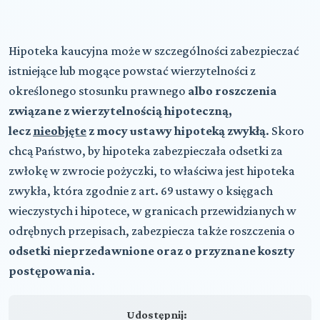
Hipoteka kaucyjna może w szczególności zabezpieczać
istniejące lub mogące powstać wierzytelności z
określonego stosunku prawnego
albo roszczenia
związane z wierzytelnością hipoteczną,
lecz
nieobjęte
z mocy ustawy hipoteką zwykłą
. Skoro
chcą Państwo, by hipoteka zabezpieczała odsetki za
zwłokę w zwrocie pożyczki, to właściwa jest hipoteka
zwykła, która zgodnie z art. 69 ustawy o księgach
wieczystych i hipotece, w granicach przewidzianych w
odrębnych przepisach, zabezpiecza także roszczenia o
odsetki nieprzedawnione oraz o przyznane koszty
postępowania
.
Udostępnij: