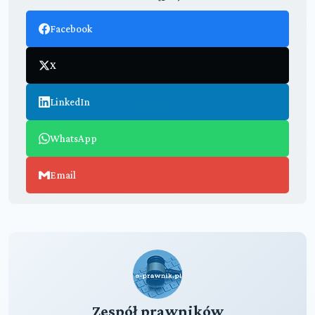
Facebook
X
LinkedIn
WhatsApp
Email
Zespół prawników