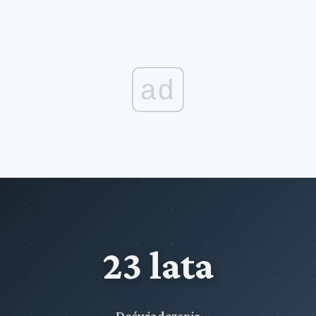
ad
23 lata
Doświadczenia